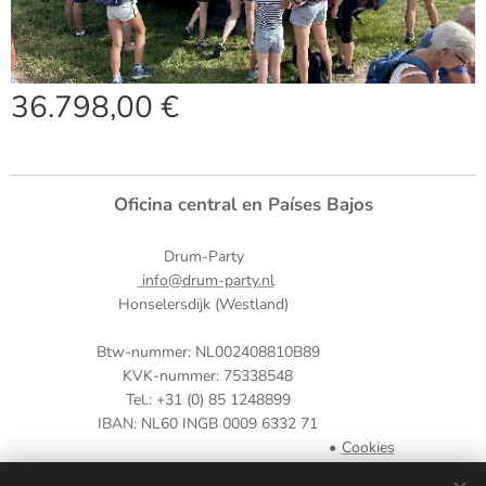
36.798,00
€
Oficina central en Países Bajos
Drum-Party
info@drum-party.nl
Honselersdijk (Westland)
Btw-nummer: NL002408810B89
KVK-nummer: 75338548
Tel.: +31 (0) 85 1248899
IBAN: NL60 INGB 0009 6332 71
Cookies