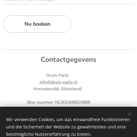
Nu boeken
Contactgegevens
Drum-Party
info@drum-party.nl
Honselersdijk (Westland)
Btw-nummer: NL002408810B89
KVK-nummer: 75338548
Tel.: +31 (0) 85 1248899
Wir verwenden Cookies, um das einwandfreie Funktionieren
IBAN: NL60 INGB 0009 6332 71
und die Sicherheit der Website zu gewährleisten und eine
Cookies
bestmögliche Nutzererfahrung zu bieten.