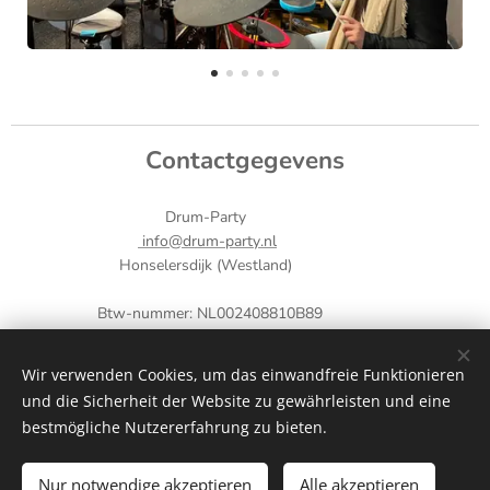
Contactgegevens
Drum-Party
info@drum-party.nl
Honselersdijk (Westland)
Btw-nummer: NL002408810B89
KVK-nummer: 75338548
Tel.: +31 (0) 85 1248899
Wir verwenden Cookies, um das einwandfreie Funktionieren
IBAN: NL60 INGB 0009 6332 71
und die Sicherheit der Website zu gewährleisten und eine
Cookies
bestmögliche Nutzererfahrung zu bieten.
Sprachen
Nur notwendige akzeptieren
Alle akzeptieren