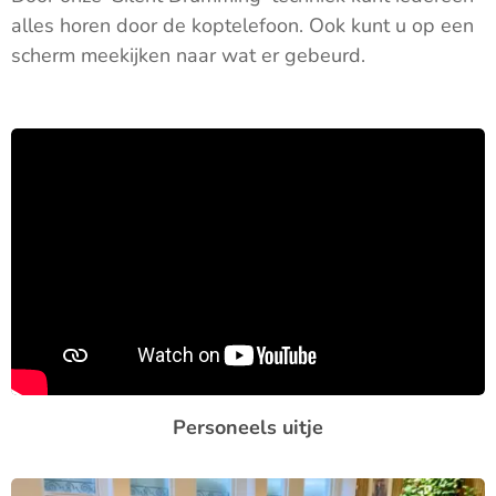
alles horen door de koptelefoon. Ook kunt u op een
scherm meekijken naar wat er gebeurd.
Personeels uitje